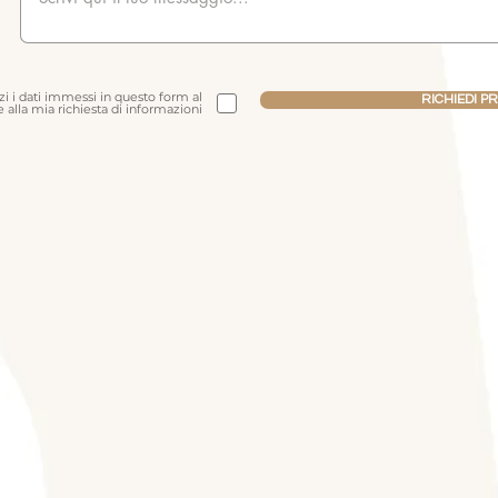
i i dati immessi in questo form al
RICHIEDI P
 alla mia richiesta di informazioni