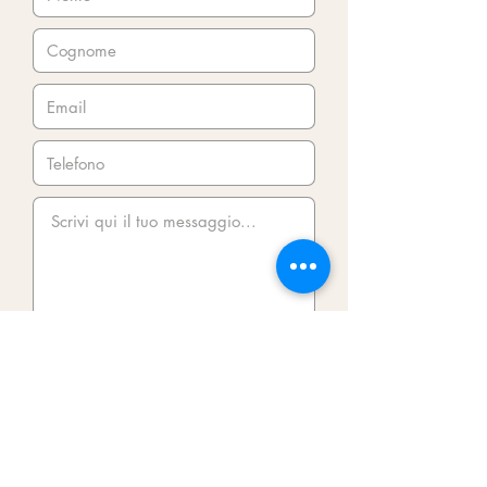
ACCETTO che www.stacci.it utilizzi i
dati immessi in questo form al solo
scopo di rispondere alla mia richiesta
di informazioni
INVIA