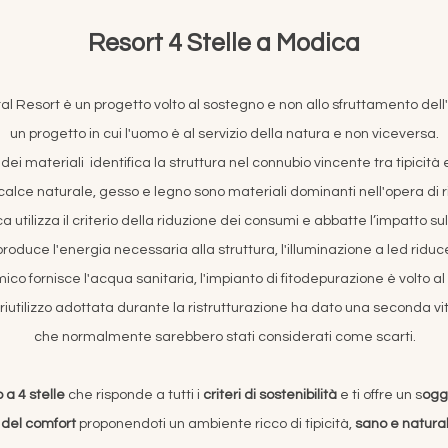
Resort 4 Stelle a Modica
al Resort è un progetto volto al sostegno e non allo sfruttamento del
un progetto in cui l'uomo è al servizio della natura e non viceversa.
dei materiali identifica la struttura nel connubio vincente tra tipicità
calce naturale, gesso e legno sono materiali dominanti nell'opera di r
ca utilizza il criterio della riduzione dei consumi e abbatte l’impatto su
produce l'energia necessaria alla struttura, l'illuminazione a led rid
ico fornisce l'acqua sanitaria, l'impianto di fitodepurazione è volto al 
 e riutilizzo adottata durante la ristrutturazione ha dato una seconda v
che normalmente sarebbero stati considerati come scarti.
 a 4 stelle
che risponde a tutti i
criteri di sostenibilità
e ti offre un s
ogg
 del comfort
proponendoti un ambiente ricco di tipicità,
sano e natura